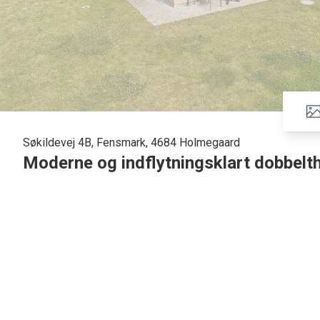
Søkildevej 4B, Fensmark, 4684 Holmegaard
Moderne og indflytningsklart dobbelt
På Søkildevej 4B i Fensmark finder du dette velindrettede
med en attraktiv beliggenhed tæt på naturen. Boligen er pl
fliseterrasse, hvorfra der er en skøn udsigt over de åbne mar
Boligen byder på en praktisk entré med teknikskab og plads
stilrent badeværelse med stor bruseniche og hvidt toilets
Invita. Køkkenet ligger i åben forbindelse med stuen, hvi
I forlængelse af stuen ligger et værelse, som nemt kan indd