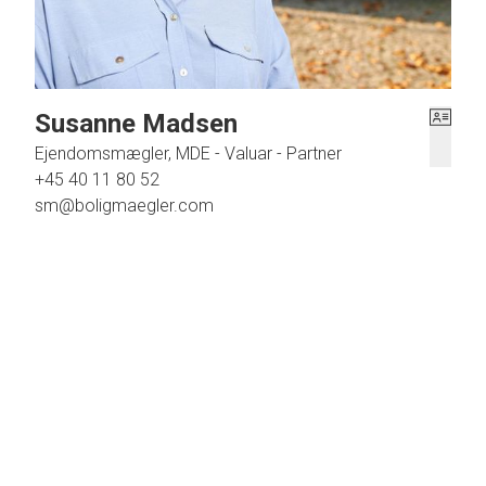
Susanne Madsen
Ejendomsmægler, MDE - Valuar - Partner
+45 40 11 80 52
sm@boligmaegler.com