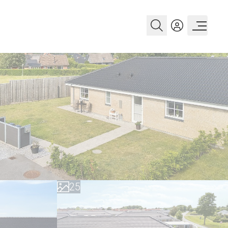
0
1
2
0
3
1
4
2
5
3
6
4
7
5
8