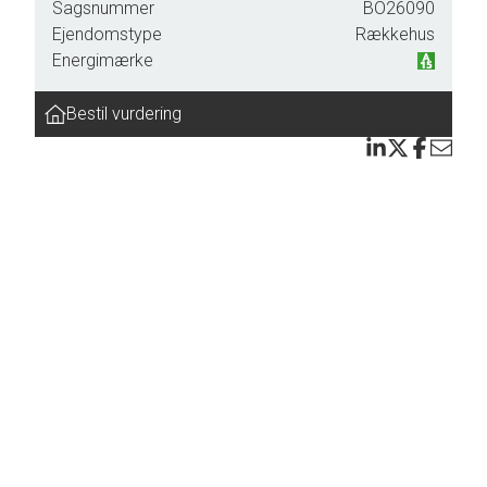
eder
Sagsnummer
BO26090
Ejendomstype
Rækkehus
Energimærke
t
Bestil vurdering
 til