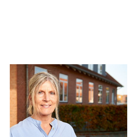
der direkte udgang til den solrige terrasse og haven. Derud
for børneværelse, kontor eller gæsteværelse.
Boligen opvarmes med fjernvarme og er udstyret med ventila
fremstår huset med hvide, glatte døre og grå klinkegulve i
Til ejendommen hører desuden en carport med tilhørende 
En moderne og velholdt bolig med gennemtænkt planløsning, 
det åbne landskab.