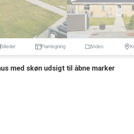
Billeder
Plantegning
Video
K
hus med skøn udsigt til åbne marker
 halve dobbelthus, opført i 2022, som kombinerer moderne komfo
aceret på en 533 m² stor grund, anlagt med græsplæne og en dejl
ker. Den flotte udsigt kan også nydes fra flere steder inde i huse
 til vaskesøjle. Herudover findes et rummeligt soveværelse, et
kab samt et lyst og moderne køkken med hvide skabselementer f
lket skaber et indbydende og sammenhængende opholdsmiljø.
rages til stuen, hvis man ønsker et større opholdsrum. Fra stuen 