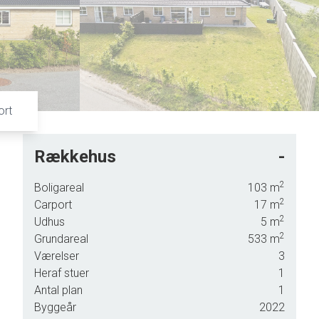
6
9
7
8
9
ort
Rækkehus
-
rt
2
Boligareal
103
m
ig
2
Carport
17
m
t.
2
Udhus
5
m
2
Grundareal
533
m
Værelser
3
ra
Heraf stuer
1
Antal plan
1
er
Byggeår
2022