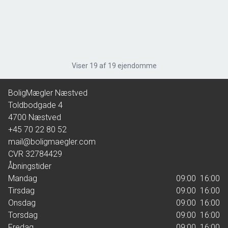
Karrebækvej 38, 1. tv
4700 Næstved
2
Boligareal
45
m
Værelser
1
Ejendomstype
Andelsbolig
Viser
19
af
19
ejendomme
BoligMægler Næstved
453.530 kr.
Toldbodgade 4
4700
Næstved
+45 70 22 80 52
mail@boligmaegler.com
CVR
32784429
Åbningstider
Mandag
09:00  16:00
Tirsdag
09:00  16:00
Onsdag
09:00  16:00
Torsdag
09:00  16:00
Fredag
09:00  16:00