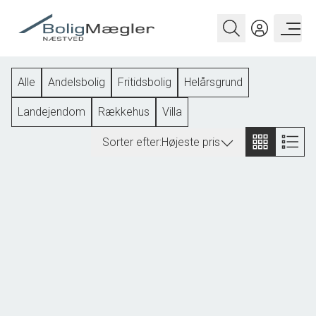
Alle
Andelsbolig
Fritidsbolig
Helårsgrund
Landejendom
Rækkehus
Villa
Sorter efter:
Højeste pris