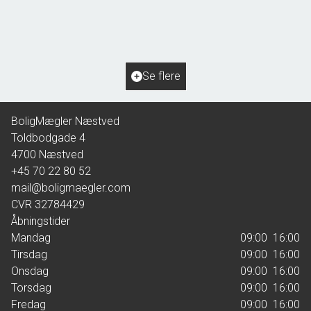
4640 Faxe
2
Boligareal
137
m
2
Grundareal
684
m
Ejendomstype
Villa
Se flere
1.695.000 kr.
BoligMægler Næstved
Toldbodgade 4
4700
Næstved
+45 70 22 80 52
mail@boligmaegler.com
CVR
32784429
Åbningstider
Mandag
09:00  16:00
Tirsdag
09:00  16:00
Onsdag
09:00  16:00
Torsdag
09:00  16:00
Fredag
09:00  16:00