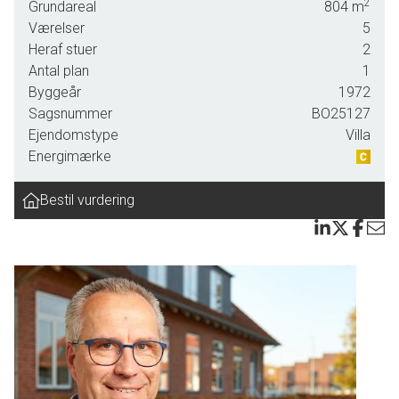
2
Grundareal
804
m
Indenfor mødes du af en lys og indbydende entre, der fører
Værelser
5
dig videre til det pæne køkken med hvide elementer.
Heraf stuer
2
Køkkenet ligger i åben forbindelse med den store
Antal plan
1
spisestue. I forlængelse af spisestuen findes et område
Byggeår
1972
ideelt til kontor eller legeområde for børnene. Den
Sagsnummer
BO25127
forsænkede opholdsstue med den hyggelige
Ejendomstype
Villa
pillebrændeovn giver ekstra dimension til boligen og
Energimærke
inviterer til afslapning efter en lang dag.
Bestil vurdering
Soveværelset er rummeligt og har direkte adgang til et
elegant forældrebadeværelse med brus. Derudover
rummer villaen to lyse børneværelser samt endnu et nyere
badeværelse også udstyret med brus. Et stort bryggers
fuldender de praktiske faciliteter i hjemmet.
Fra både køkken, spisestue, opholdsstue og soveværelse
er der udgang til haven.
Udendørs venter en dejlig lukket have, som er anlagt med