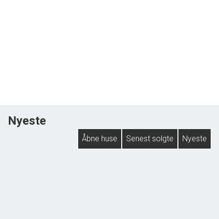
Nyeste
Åbne huse
Senest solgte
Nyeste