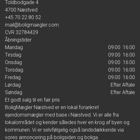
Toldbodgade 4
4700
Næstved
+45 70 22 80 52
mail@boligmaegler.com
CVR
32784429
Åbningstider
Mandag
09:00  16:00
Tirsdag
09:00  16:00
Onsdag
09:00  16:00
Torsdag
09:00  16:00
Fredag
09:00  16:00
Lørdag
Efter Aftale
Søndag
Efter Aftale
Et godt salg til en fair pris
BoligMægler Næstved er en lokal forankret
ejendomsmægler med base i Næstved. Vi er alle fra
lokalområdet og kender således hver en krog af byen og
kommunen. Vi er selvfølgelig også landsdækkende via
vores annoncering på boligsiden og boliga.