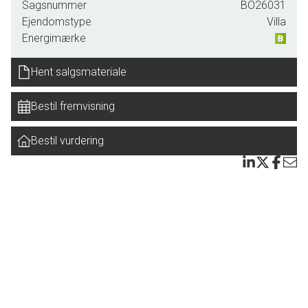
mange store vinduespartier giver et helt fantastisk
Sagsnummer
BO26031
lysindfald og samtidig inviterer udsigten til vandet helt
Ejendomstype
Villa
indenfor. Her skaber brændeovnen en hyggelig atmosfære
Energimærke
året rundt, og fra stuen er der udgang til haven og terrasser
flere steder fra.
Hent salgsmateriale
Forældreafdelingen er indrettet med soveværelse med
Bestil fremvisning
skabe og direkte adgang til et stort badeværelse med
bruseniche og sauna. Hertil kommer fordelingsgang og tre
Bestil vurdering
gode værelser med mange anvendelsesmuligheder. I
forlængelse af den store stue findes endnu en ekstra stue,
som kan benyttes til eksempelvis tv-stue, hobbyrum,
hjemmekontor eller bare en stue mere.
Dejlig, veltilplantet have med flere hyggelige terrasser og
kroge, hvor solen og de rolige omgivelser kan nydes dagen
igennem. Garagen anvendes i dag som hobbyrum.
Herudover carport/overdækning, som ikke er registreret i
BBR.